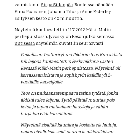
valmistanut 
Sirpa Sillanpää
. Rooleissa nähdään 
Elina Paananen, Johanna Tilus ja Anne Federley. 
Esityksen kesto on 40 minuuttia.
Näytelmä kantaesitettiin 11.7.2012 Mäki-Matin 
perhepuistossa. Jyväskylän Kesän julkaisemassa 
uutisessa
 näytelmää kuvattiin seuraavasti
Paikallisen Teatteriryhmä Pikkiriin teos Kun äidistä 
tuli leijona kantaesitettiin keskiviikkona Lasten 
Kesässä Mäki-Matin perhepuistossa. Näytelmä oli 
kerrassaan loistava ja sopii hyvin kaikille yli 2-
vuotiaille katselijoille.
Teos on mukaansatempaava tarina tytöstä, jonka 
äidistä tulee leijona. Tyttö päättää muuttaa pois 
kotoa ja tapaa matkallaan hauskoja ja vähän 
hurjiakin viidakon eläimiä.
Näytelmä sisältää kauniita ja koskettavia lauluja, 
paljon oivalluksia sekä naurua ja pikkiriikkisen 